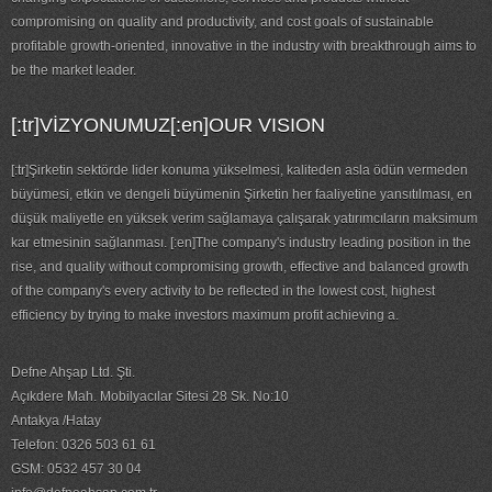
compromising on quality and productivity, and cost goals of sustainable
profitable growth-oriented, innovative in the industry with breakthrough aims to
be the market leader.
[:tr]VİZYONUMUZ[:en]OUR VISION
[:tr]Şirketin sektörde lider konuma yükselmesi, kaliteden asla ödün vermeden
büyümesi, etkin ve dengeli büyümenin Şirketin her faaliyetine yansıtılması, en
düşük maliyetle en yüksek verim sağlamaya çalışarak yatırımcıların maksimum
kar etmesinin sağlanması. [:en]The company's industry leading position in the
rise, and quality without compromising growth, effective and balanced growth
of the company's every activity to be reflected in the lowest cost, highest
efficiency by trying to make investors maximum profit achieving a.
Defne Ahşap Ltd. Şti.
Açıkdere Mah. Mobilyacılar Sitesi 28 Sk. No:10
Antakya /Hatay
Telefon: 0326 503 61 61
GSM: 0532 457 30 04