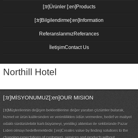
[:tr]Ürünler [:en]Products
[:tr]Bilgilendirme[:en]Information
Referanslarımız
Referances
İletişim
Contact Us
Northill Hotel
[:tr]MİSYONUMUZ[:en]OUR MISION
[:tr]Müşterilerinin değişen beklentilerine değer yaratan çözümler bularak,
hizmet ve ürün kalitesinden ve verimlilikten ödün vermeden, hedef ve maliyet
odaklı sürdürülebilir karlı büyümeyi, yenilikçi atılımları ile sektöründe Pazar
Lideri olmayı hedeflemektedir. [:en]Creates value by finding solutions to the
changing expectations of customers, services and products without