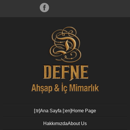
[:tr]Ana Sayfa [:en]Home Page
Hakkımızda
About Us