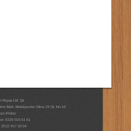
 Ahşap Ltd. Şti.
ere Mah. Mobilyacılar Sitesi 28 Sk. No:10
kya /Hatay
fon: 0326 503 61 61
 0532 457 30 04