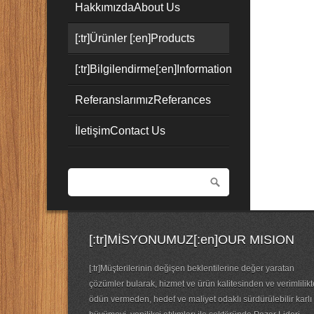
Hakkımızda
About Us
[:tr]Ürünler [:en]Products
[:tr]Bilgilendirme[:en]Information
Referanslarımız
Referances
İletişim
Contact Us
[:tr]MİSYONUMUZ[:en]OUR MISION
[:tr]Müşterilerinin değişen beklentilerine değer yaratan
çözümler bularak, hizmet ve ürün kalitesinden ve verimlilik
ödün vermeden, hedef ve maliyet odaklı sürdürülebilir karlı