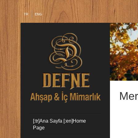
TR
ENG
Mer
[:tr]Ana Sayfa [:en]Home
Page