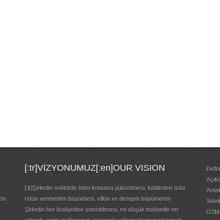
[:tr]VİZYONUMUZ[:en]OUR VISION
Defne
Açıkd
[:tr]Şirketin sektörde lider konuma yükselmesi, kaliteden asla
Anta
ten
ödün vermeden büyümesi, etkin ve dengeli büyümenin
Tele
Şirketin her faaliyetine yansıtılması, en düşük maliyetle en
GSM: